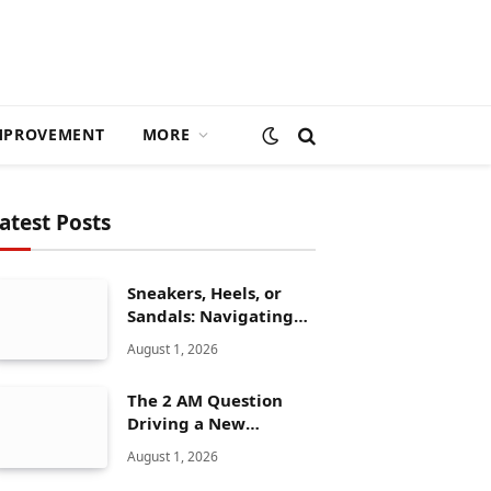
MPROVEMENT
MORE
atest Posts
Sneakers, Heels, or
Sandals: Navigating
ALDO’s Women’s Shoe
August 1, 2026
Range
The 2 AM Question
Driving a New
Generation of AI
August 1, 2026
Healthcare Solutions