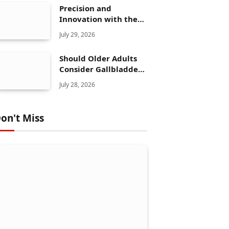
Precision and
Innovation with the
Elegoo Mars 5 Ultra
July 29, 2026
Should Older Adults
Consider Gallbladder
Polyps Removal More
July 28, 2026
Seriously?
on't Miss