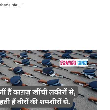
khada hia …!!
,