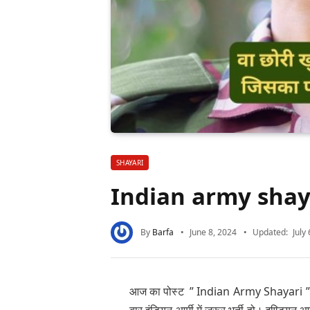
SHAYARI
Indian army shay
By
Barfa
June 8, 2024
Updated:
July
आज का पोस्ट ” Indian Army Shayari ” के बार