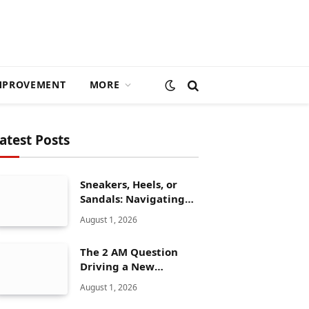
MPROVEMENT
MORE
atest Posts
Sneakers, Heels, or
Sandals: Navigating
ALDO’s Women’s Shoe
August 1, 2026
Range
The 2 AM Question
Driving a New
Generation of AI
August 1, 2026
Healthcare Solutions