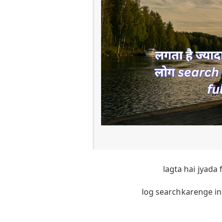
lagta hai jyad
log searchkarenge inc