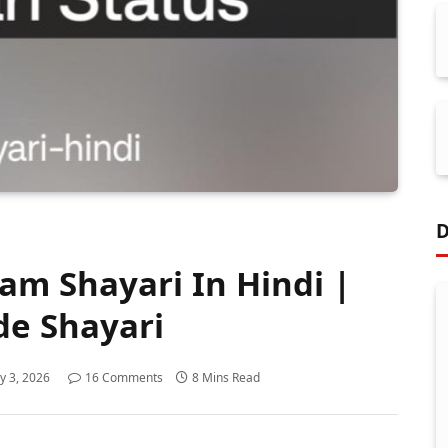
D
am Shayari In Hindi |
de Shayari
y 3, 2026
16 Comments
8 Mins Read